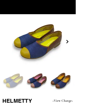
HELMETTY
<View Change>