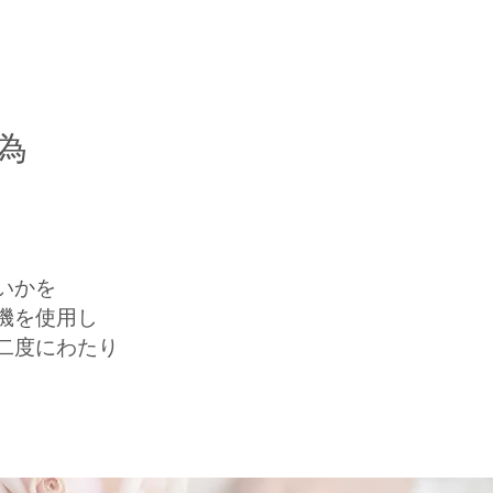
為
いかを
機を使用し
二度にわたり