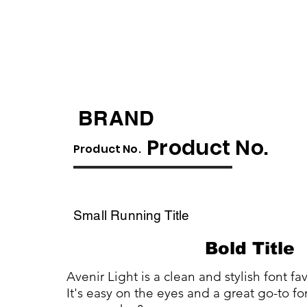
​BRAND
​Product No.
​Product No.
Small Running Title
Bold Title
Avenir Light is a clean and stylish font f
It's easy on the eyes and a great go-to font