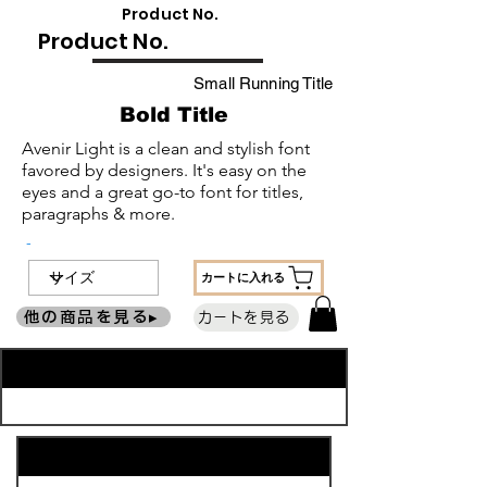
​Product No.
​Product No.
Small Running Title
Bold Title
Avenir Light is a clean and stylish font
favored by designers. It's easy on the
eyes and a great go-to font for titles,
paragraphs & more.
-
カートに入れる
他の商品を見る▸
カートを見る