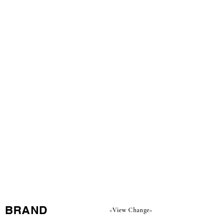
​BRAND
<View Change>