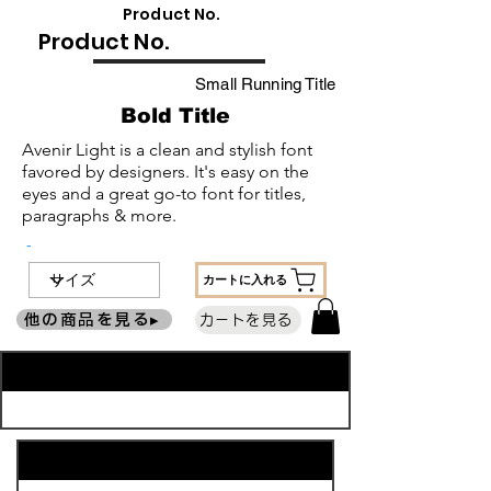
​Product No.
​Product No.
Small Running Title
Bold Title
Avenir Light is a clean and stylish font
favored by designers. It's easy on the
eyes and a great go-to font for titles,
paragraphs & more.
-
カートに入れる
他の商品を見る▸
カートを見る