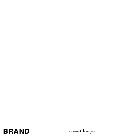
​BRAND
<View Change>