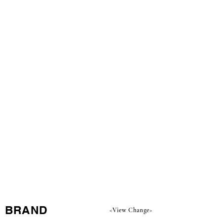
​BRAND
<View Change>