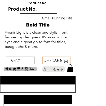
​Product No.
​Product No.
Small Running Title
Bold Title
Avenir Light is a clean and stylish font
favored by designers. It's easy on the
eyes and a great go-to font for titles,
paragraphs & more.
-
カートに入れる
他の商品を見る▸
カートを見る