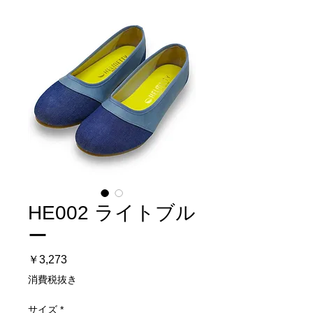
HE002 ライトブル
ー
価
￥3,273
格
消費税抜き
サイズ
*