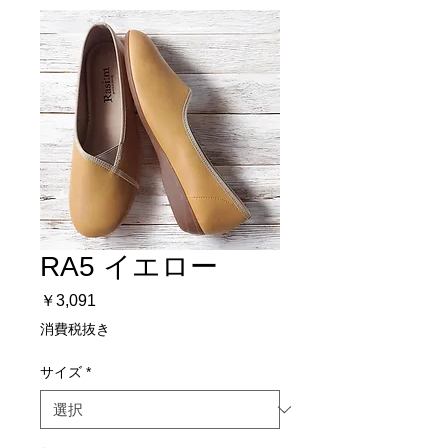
RA5 イエロー
価
￥3,091
格
消費税抜き
サイズ
*