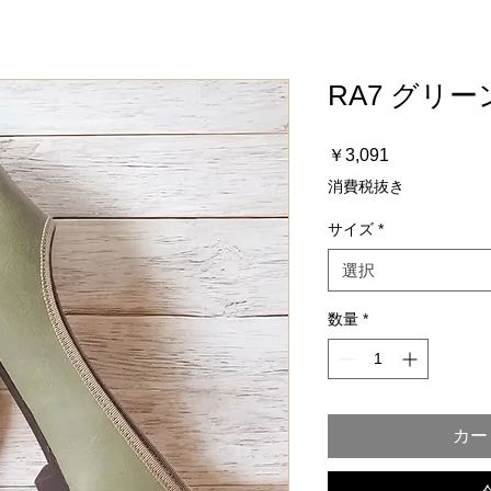
RA7 グリー
価
￥3,091
格
消費税抜き
サイズ
*
選択
数量
*
カー