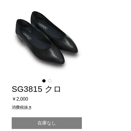
SG3815 クロ
価
￥2,000
格
消費税抜き
在庫なし